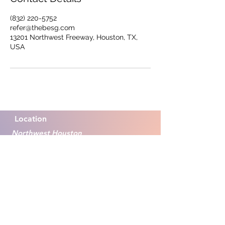
(832) 220-5752
refer@thebesg.com
13201 Northwest Freeway, Houston, TX,
USA
Location
Northwest Houston
13201 Northwest Fre
eway
Suite 503
Houston, TX 77040
Contact Us
(832) 220-5752
refer@thebesg.com