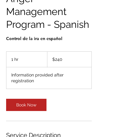
Management
Program - Spanish
Control de la ira en español
240
US
1 hr
1
$240
dollars
h
Information provided after
registration
Book Now
Service Description